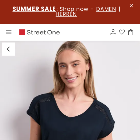
SUMMER SALE
: Shop now -
DAMEN
|
HERREN