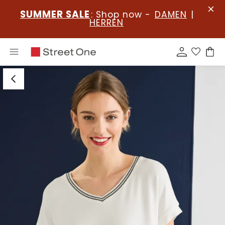
SUMMER SALE
: Shop now -
DAMEN
|
HERREN