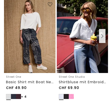
Street One
Street One Studio
Basic Shirt mit Boat Neck und Elastikbund
Shirtbluse mit Embroidery-Front
CHF
49.90
CHF
69.90
+ 4