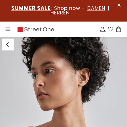
SUMMER SALE
: Shop now -
DAMEN
|
HERREN