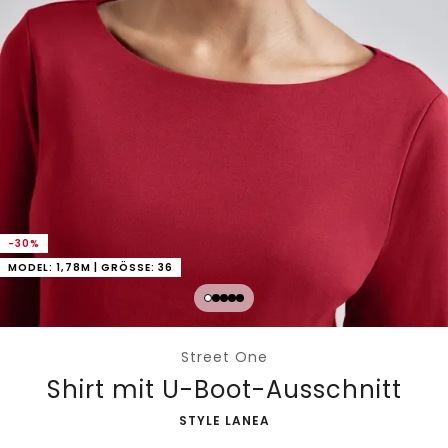
-30%
MODEL: 1,78M | GRÖSSE: 36
Street One
Shirt mit U-Boot-Ausschnitt
-
STYLE LANEA