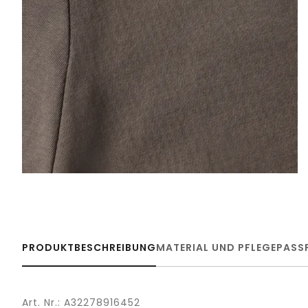
PRODUKTBESCHREIBUNG
MATERIAL UND PFLEGE
PASS
Art. Nr.: A32278916452