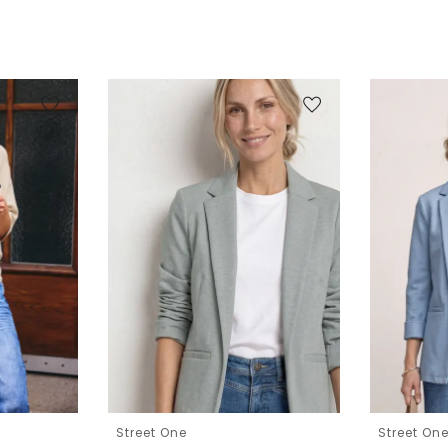
Street One
Street On