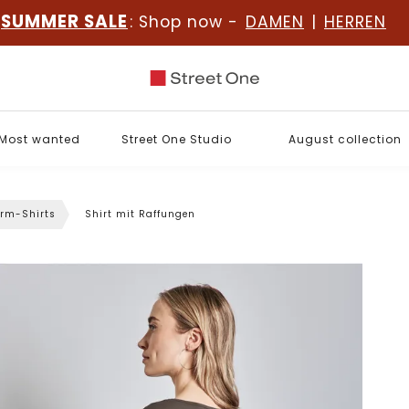
SUMMER SALE
: Shop now -
DAMEN
|
HERREN
Most wanted
Street One Studio
August collection
rm-Shirts
Shirt mit Raffungen