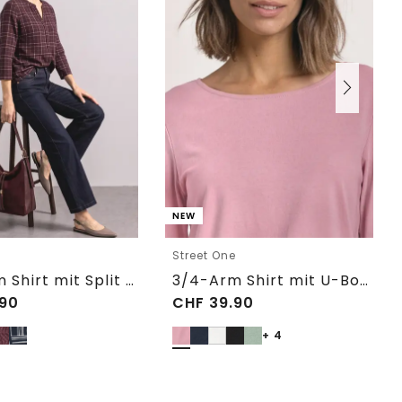
NEW
e
Street One
3/4-Arm Shirt mit Split Neck und Print
3/4-Arm Shirt mit U-Boot-Ausschnitt
90
CHF
39.90
+ 4