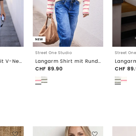
NEW
Street One Studio
Street On
Langarm Shirt mit V-Neck und Spitze
Langarm Shirt mit Rundhals im Loose Fit
CHF
89.90
CHF
89.