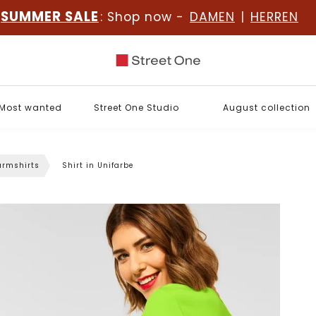
SUMMER SALE
: Shop now -
DAMEN
|
HERREN
Most wanted
Street One Studio
August collection
rmshirts
Shirt in Unifarbe