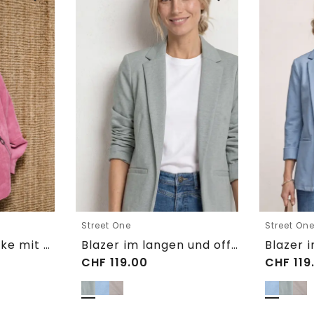
Street One
Street On
3/4 Arm Cordjacke mit Hemdkragen
Blazer im langen und offenen Schnitt
CHF
119.00
CHF
119