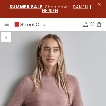
SUMMER SALE
: Shop now -
DAMEN
|
HERREN