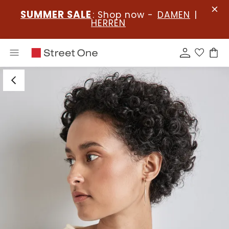
SUMMER SALE
: Shop now -
DAMEN
|
HERREN