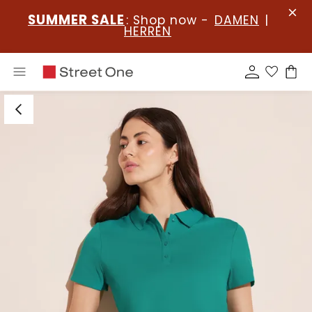
SUMMER SALE
: Shop now -
DAMEN
|
HERREN