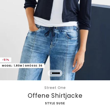
-51%
MODEL: 1,80M | GRÖSSE: 36
Street One
Offene Shirtjacke
-
STYLE SUSE