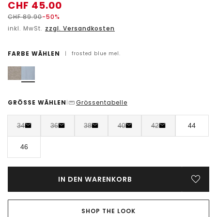
CHF
45.00
CHF
89.90
-50%
inkl. MwSt.
zzgl. Versandkosten
FARBE WÄHLEN
|
frosted blue mel.
GRÖSSE WÄHLEN
Grössentabelle
|
34
36
38
40
42
44
46
IN DEN WARENKORB
SHOP THE LOOK