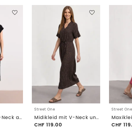
Street One
Street On
Midi-Kleid mit V-Neck aus Spitze
Midikleid mit V-Neck und Leo-Print
CHF
119.00
CHF
119