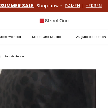
SUMMER SALE
: Shop now -
DAMEN
|
HERREN
Most wanted
Street One Studio
August collection
Leo Mesh-Kleid