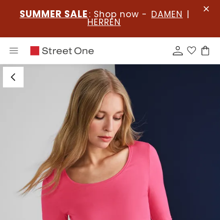
SUMMER SALE
: Shop now -
DAMEN
|
HERREN