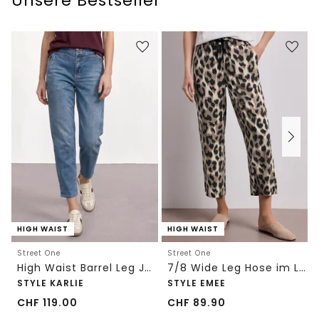
Unsere Bestseller
HIGH WAIST
HIGH WAIST
Street One
Street One
High Waist Barrel Leg Jeans im Loose Fit
7/8 Wide Leg Hose im Loose Fit mit Print
STYLE KARLIE
STYLE EMEE
CHF
119.00
CHF
89.90