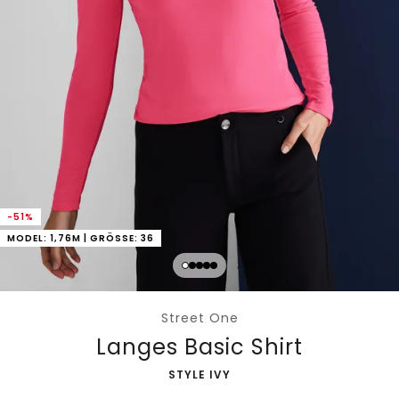
-51%
MODEL: 1,76M | GRÖSSE: 36
Street One
Langes Basic Shirt
-
STYLE IVY