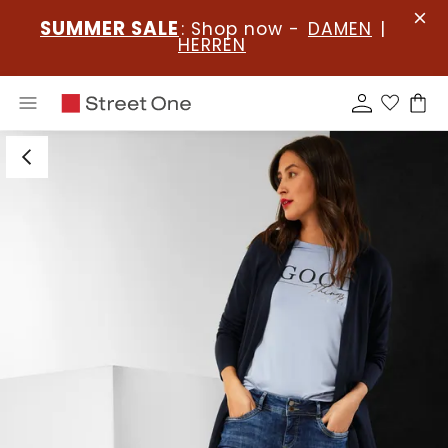
SUMMER SALE
: Shop now -
DAMEN
|
HERREN