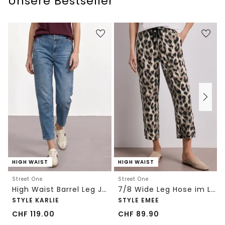
Unsere Bestseller
HIGH WAIST
HIGH WAIST
Street One
Street One
High Waist Barrel Leg Jeans im Loose Fit
7/8 Wide Leg Hose im Loose Fit mit Print
STYLE KARLIE
STYLE EMEE
CHF
119.00
CHF
89.90