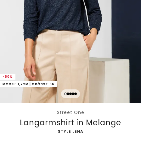
-50%
MODEL: 1,72M | GRÖSSE: 36
Street One
Langarmshirt in Melange
-
STYLE LENA