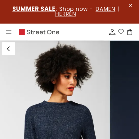
SUMMER SALE
: Shop now -
DAMEN
|
HERREN