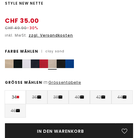
-
STYLE NEW NETTE
CHF
35.00
CHF
49.90
-30%
inkl. MwSt.
zzgl. Versandkosten
FARBE WÄHLEN
|
clay sand
GRÖSSE WÄHLEN
Grössentabelle
|
34
36
38
40
42
44
46
IN DEN WARENKORB