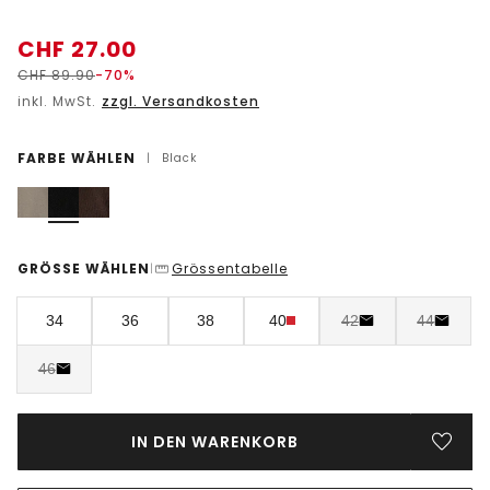
CHF
27.00
CHF
89.90
-70%
inkl. MwSt.
zzgl. Versandkosten
FARBE WÄHLEN
|
Black
GRÖSSE WÄHLEN
Grössentabelle
|
34
36
38
40
42
44
46
IN DEN WARENKORB