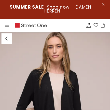
SUMMER SALE
: Shop now -
DAMEN
|
HERREN