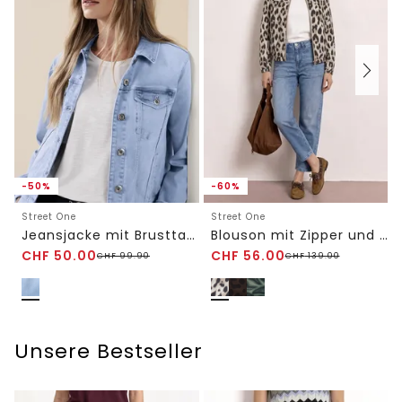
-50%
-60%
Street One
Street One
Jeansjacke mit Brusttaschen und Knöpfen
Blouson mit Zipper und Print
CHF
50.00
CHF
56.00
CHF
99.90
CHF
139.00
Unsere Bestseller