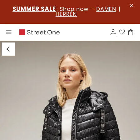
SUMMER SALE
: Shop now -
DAMEN
|
HERREN