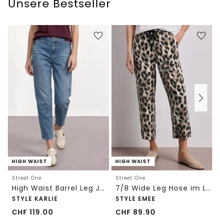
Unsere Bestseller
HIGH WAIST
HIGH WAIST
Street One
Street One
High Waist Barrel Leg Jeans im Loose Fit
7/8 Wide Leg Hose im Loose Fit mit Print
STYLE KARLIE
STYLE EMEE
CHF
119.00
CHF
89.90