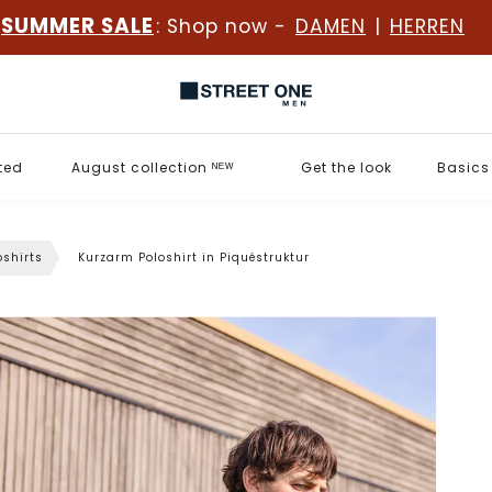
SUMMER SALE
: Shop now -
DAMEN
|
HERREN
ted
August collection ᴺᴱᵂ
Get the look
Basics
oshirts
Kurzarm Poloshirt in Piquéstruktur