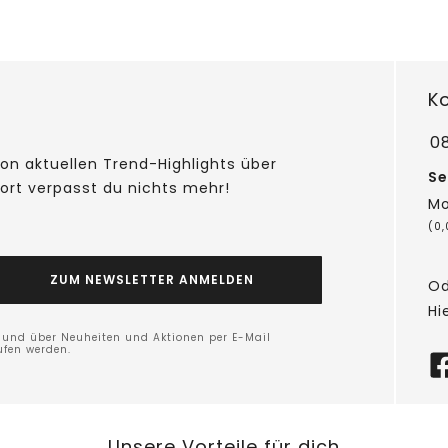
K
0
on aktuellen Trend-Highlights über
Se
fort verpasst du nichts mehr!
Mo
(0
ZUM NEWSLETTER ANMELDEN
Od
Hi
n und über Neuheiten und Aktionen per E-Mail
ufen werden.
Unsere Vorteile für dich