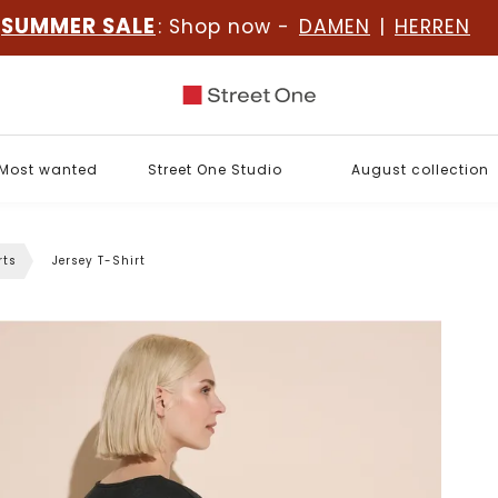
SUMMER SALE
: Shop now -
DAMEN
|
HERREN
Most wanted
Street One Studio
August collection
rts
Jersey T-Shirt