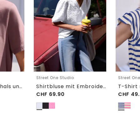
Street One Studio
Street On
T-Shirt mit Rundhals und Embroidery-Detail
Shirtbluse mit Embroidery-Front
CHF
69.90
CHF
49.