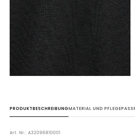
PRODUKTBESCHREIBUNG
MATERIAL UND PFLEGE
PASS
Art. Nr.: A32096810001