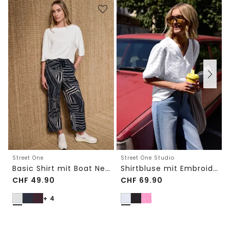
Street One
Street One Studio
Basic Shirt mit Boat Neck und Elastikbund
Shirtbluse mit Embroidery-Front
CHF
49.90
CHF
69.90
+ 4