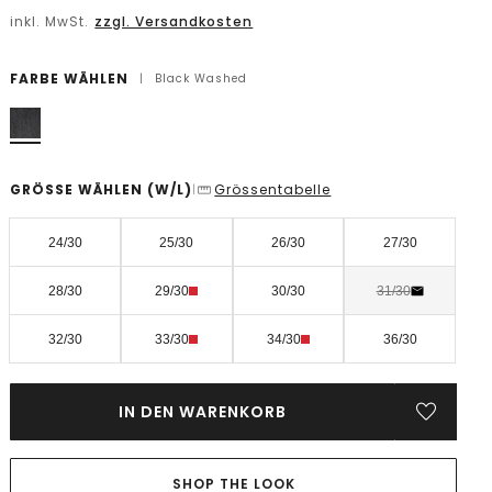
inkl. MwSt.
zzgl. Versandkosten
FARBE WÄHLEN
|
Black Washed
GRÖSSE WÄHLEN
(W/L)
Grössentabelle
|
24/30
25/30
26/30
27/30
28/30
29/30
30/30
31/30
32/30
33/30
34/30
36/30
IN DEN WARENKORB
SHOP THE LOOK