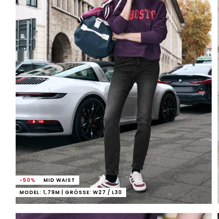
-50%
MID WAIST
MODEL: 1,79M | GRÖSSE: W27 / L30