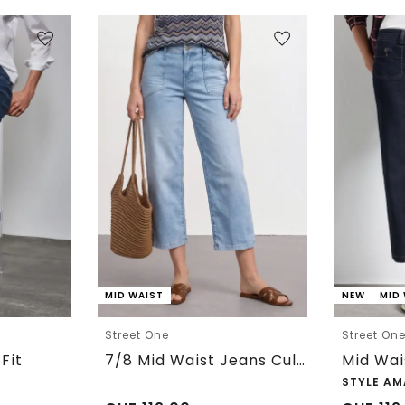
MID WAIST
NEW
MID
Street One
Street On
Fit
7/8 Mid Waist Jeans Culotte mit Comfort Bund
STYLE AM