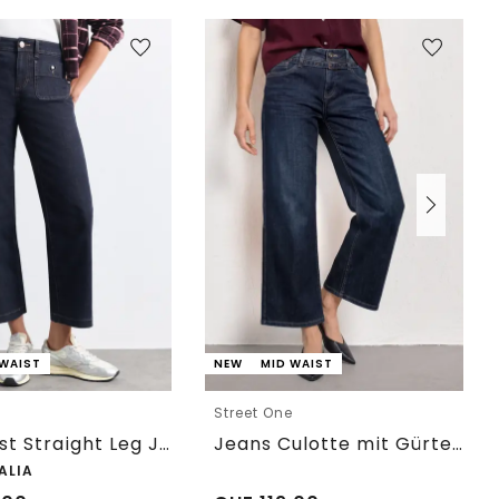
 WAIST
NEW
MID WAIST
e
Street One
Mid Waist Straight Leg Jeans im Casual Fit
Jeans Culotte mit Gürteldetail
ALIA