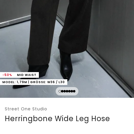
-50%
MID WAIST
MODEL: 1,79M | GRÖSSE: W36 / L30
Street One Studio
Herringbone Wide Leg Hose