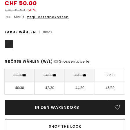
CHF
50.00
CHF
99.90
-50%
inkl. MwSt.
zzgl. Versandkosten
FARBE WÄHLEN
|
Black
GRÖSSE WÄHLEN
(W/L)
Grössentabelle
|
32/30
34/30
36/30
38/30
40/30
42/30
44/30
46/30
IN DEN WARENKORB
SHOP THE LOOK