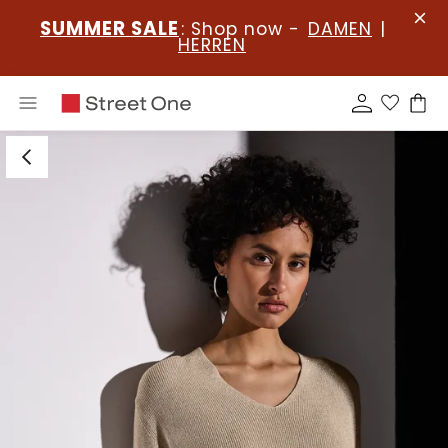
SUMMER SALE
: Shop now -
DAMEN
|
HERREN