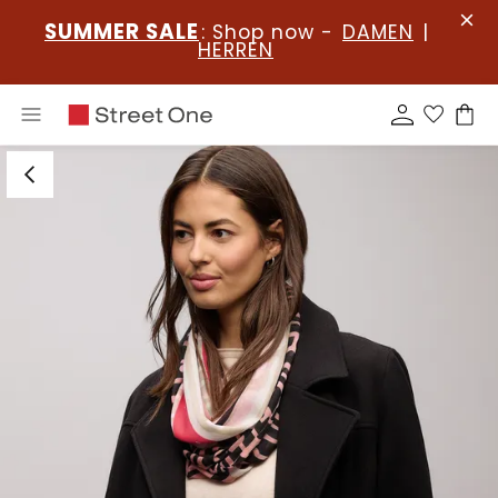
SUMMER SALE
: Shop now -
DAMEN
|
HERREN