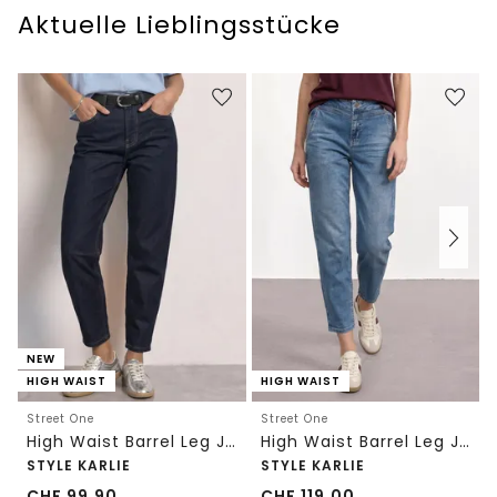
Aktuelle Lieblingsstücke
NEW
HIGH WAIST
HIGH WAIST
Street One
Street One
High Waist Barrel Leg Jeans im Loose Fit
High Waist Barrel Leg Jeans im Loose Fit
STYLE KARLIE
STYLE KARLIE
CHF
99.90
CHF
119.00