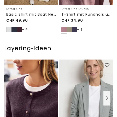
Street One
Street One Studio
Basic Shirt mit Boat Neck und Elastikbund
T-Shirt mit Rundhals und Embroidery-Detail
CHF
49.90
CHF
34.90
+ 4
+ 3
Layering‑Ideen