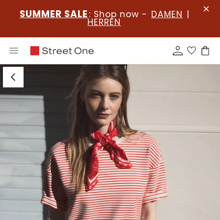
SUMMER SALE
: Shop now -
DAMEN
|
HERREN