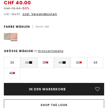
CHF
40.00
CHF
79.90
-50%
inkl. MwSt.
zzgl. Versandkosten
FARBE WÄHLEN
|
torch red
GRÖSSE WÄHLEN
Grössentabelle
|
34
36
38
40
42
44
46
IN DEN WARENKORB
SHOP THE LOOK