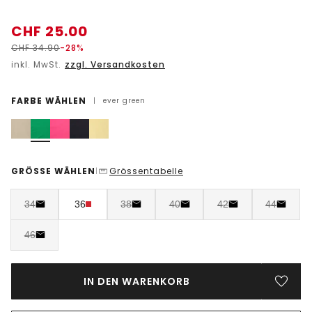
CHF
25.00
CHF
34.90
-28%
inkl. MwSt.
zzgl. Versandkosten
FARBE WÄHLEN
|
ever green
GRÖSSE WÄHLEN
Grössentabelle
|
34
36
38
40
42
44
46
IN DEN WARENKORB