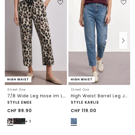
HIGH WAIST
HIGH WAIST
Street One
Street One
7/8 Wide Leg Hose im Loose Fit mit Print
High Waist Barrel Leg Jeans im Loose Fit
STYLE EMEE
STYLE KARLIE
CHF
89.90
CHF
119.00
+ 1