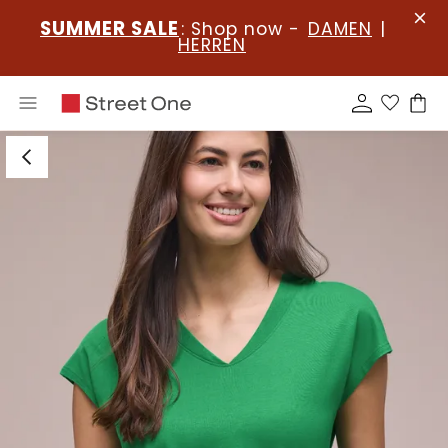
SUMMER SALE
: Shop now -
DAMEN
|
HERREN