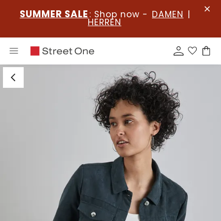
SUMMER SALE
: Shop now -
DAMEN
|
HERREN