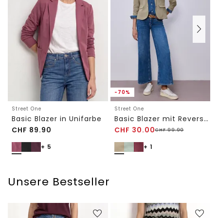
-70%
Street One
Street One
Basic Blazer in Unifarbe
Basic Blazer mit Reverskragen
CHF
89.90
CHF
30.00
CHF
99.90
+ 5
+ 1
Unsere Bestseller