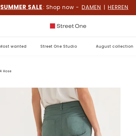
SUMMER SALE
: Shop now -
DAMEN
|
HERREN
Most wanted
Street One Studio
August collection
/4 Hose