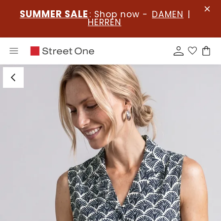
SUMMER SALE
: Shop now -
DAMEN
|
HERREN