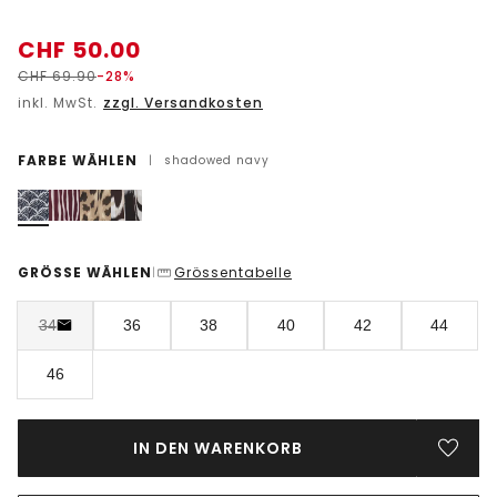
CHF
50.00
CHF
69.90
-28%
inkl. MwSt.
zzgl. Versandkosten
FARBE WÄHLEN
|
shadowed navy
GRÖSSE WÄHLEN
Grössentabelle
|
34
36
38
40
42
44
46
IN DEN WARENKORB