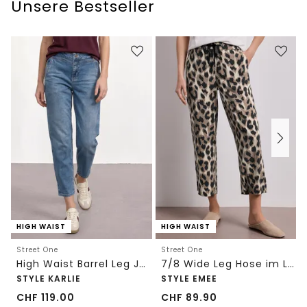
Unsere Bestseller
HIGH WAIST
HIGH WAIST
Street One
Street One
High Waist Barrel Leg Jeans im Loose Fit
7/8 Wide Leg Hose im Loose Fit mit Print
STYLE KARLIE
STYLE EMEE
CHF
119.00
CHF
89.90