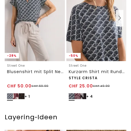
-28%
-50%
Street One
Street One
Blusenshirt mit Split Neck und Leo-Muster
Kurzarm Shirt mit Rundhals und Print
STYLE CRISTA
CHF
50.00
CHF
25.00
CHF
69.90
CHF
49.90
+ 1
+ 4
Layering‑Ideen