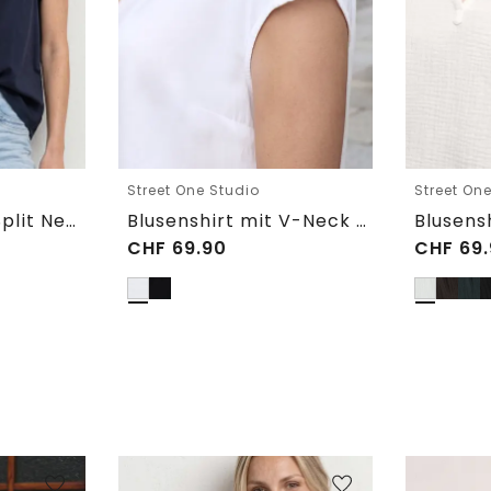
Street One Studio
Street On
Blusenshirt mit Split Neck und Volant-Ärmeln
Blusenshirt mit V-Neck und Spitze
CHF
69.90
CHF
69.