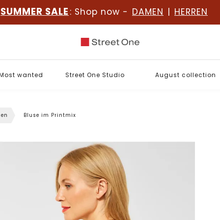
SUMMER SALE
: Shop now -
DAMEN
|
HERREN
Most wanted
Street One Studio
August collection
sen
Bluse im Printmix