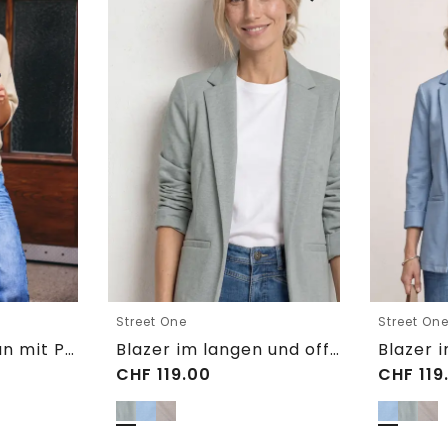
Street One
Street On
Kurzarm Cardigan mit Polokragen
Blazer im langen und offenen Schnitt
CHF
119.00
CHF
119