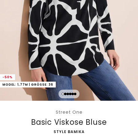
-50%
MODEL: 1,77M | GRÖSSE: 36
Street One
Basic Viskose Bluse
-
STYLE BAMIKA