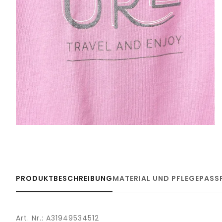
PRODUKTBESCHREIBUNG
MATERIAL UND PFLEGE
PASS
Art. Nr.: A31949534512