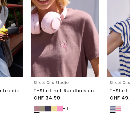
Street One Studio
Street On
Shirtbluse mit Embroidery-Front
T-Shirt mit Rundhals und Embroidery-Detail
CHF
34.90
CHF
49.
+ 1