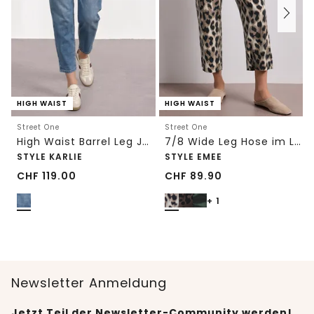
HIGH WAIST
HIGH WAIST
Street One
Street One
High Waist Barrel Leg Jeans im Loose Fit
7/8 Wide Leg Hose im Loose Fit mit Print
STYLE KARLIE
STYLE EMEE
CHF
119.00
CHF
89.90
+ 1
Newsletter Anmeldung
Jetzt Teil der Newsletter-Community werden!