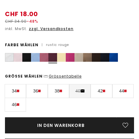
CHF
18.00
CHF
34.90
-48%
inkl. MwSt.
zzgl. Versandkosten
FARBE WÄHLEN
|
rustic rouge
GRÖSSE WÄHLEN
Grössentabelle
|
34
36
38
40
42
44
46
IN DEN WARENKORB