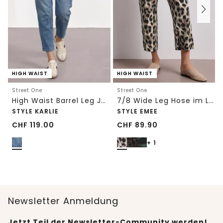
HIGH WAIST
HIGH WAIST
Street One
Street One
High Waist Barrel Leg Jeans im Loose Fit
7/8 Wide Leg Hose im Loose Fit mit Print
STYLE KARLIE
STYLE EMEE
CHF
119.00
CHF
89.90
+ 1
Newsletter Anmeldung
Jetzt Teil der Newsletter-Community werden!