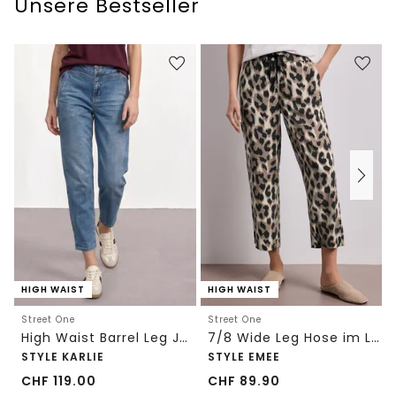
Unsere Bestseller
HIGH WAIST
HIGH WAIST
Street One
Street One
High Waist Barrel Leg Jeans im Loose Fit
7/8 Wide Leg Hose im Loose Fit mit Print
STYLE KARLIE
STYLE EMEE
CHF
119.00
CHF
89.90