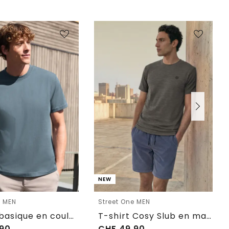
NEW
e MEN
Street One MEN
T-shirt basique en couleur unie
T-shirt Cosy Slub en maille texturée
90
CHF
49.90