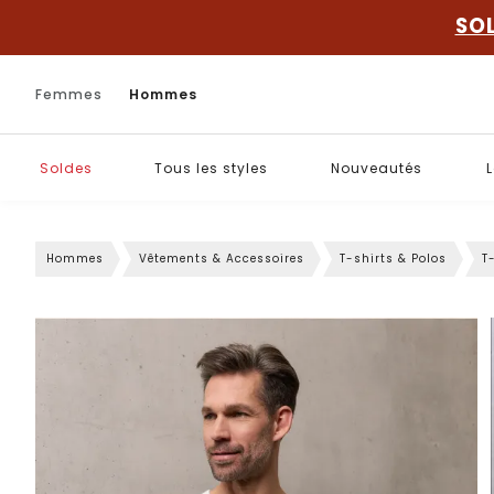
SO
Femmes
Hommes
Soldes
Tous les styles
Nouveautés
L
Hommes
Vêtements & Accessoires
T-shirts & Polos
T