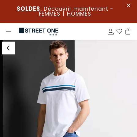
SOLDES
: Découvrir maintenant -
FEMMES
|
HOMMES