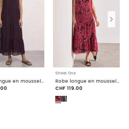
e
Street One
Robe longue en mousseline imprimée à volants
Robe longue en mousseline imprimé
.00
CHF
119.00