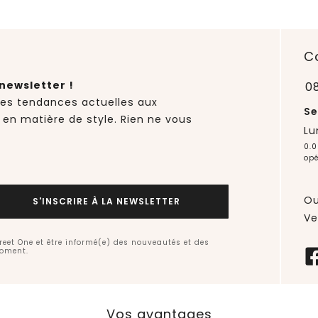
C
newsletter !
0
des tendances actuelles aux
Se
 en matière de style. Rien ne vous
Lu
0.0
opé
Ou
S'INSCRIRE À LA NEWSLETTER
Ve
treet One et être informé(e) des nouveautés et des
moment.
Vos avantages