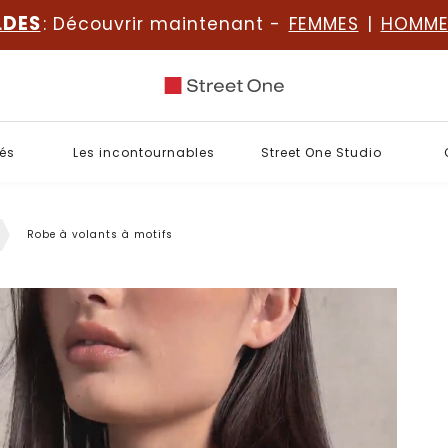
LDES
: Découvrir maintenant -
FEMMES
|
HOMME
és
Les incontournables
Street One Studio
Robe à volants à motifs