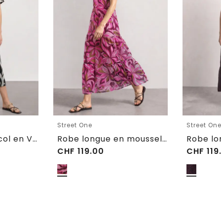
Street One
Street On
Robe midi avec col en V et imprimé
Robe longue en mousseline imprimé
CHF
119.00
CHF
119