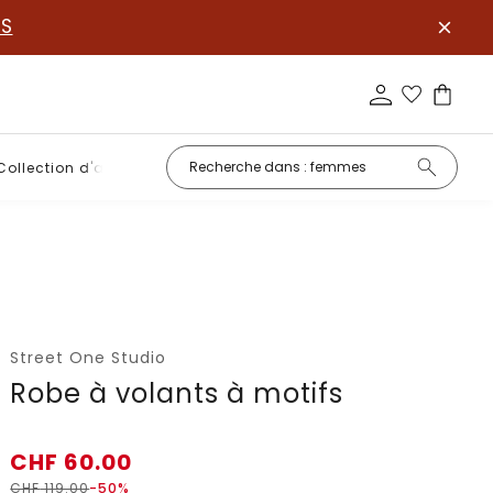
S
Collection d'août
Basiques
Street One Studio
Robe à volants à motifs
CHF
60.00
CHF
119.00
-50%