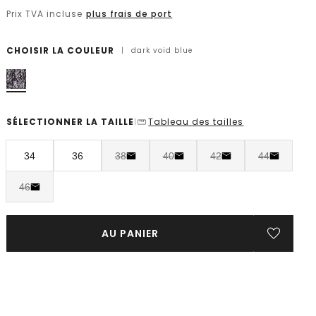
Prix TVA incluse
plus frais de port
CHOISIR LA COULEUR
|
dark void blue
SÉLECTIONNER LA TAILLE
Tableau des tailles
|
34
36
38
40
42
44
46
AU PANIER