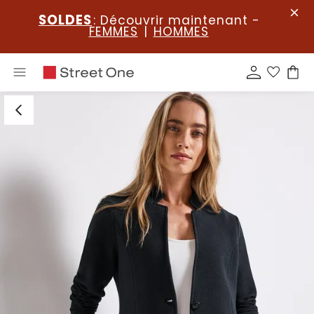
SOLDES
: Découvrir maintenant -
FEMMES
|
HOMMES